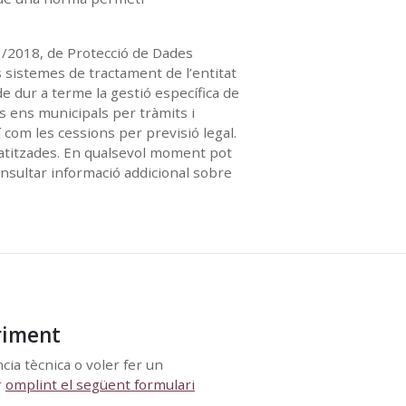
3/2018, de Protecció de Dades
 sistemes de tractament de l’entitat
 de dur a terme la gestió específica de
es ens municipals per tràmits i
í com les cessions per previsió legal.
matitzades. En qualsevol moment pot
consultar informació addicional sobre
riment
cia tècnica o voler fer un
r
omplint el següent formulari