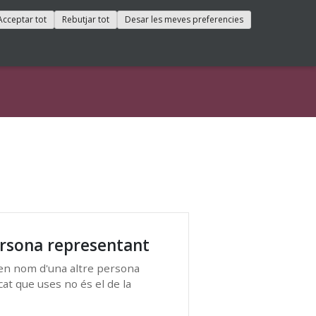
Català
Castellano
Acceptar tot
Rebutjar tot
Desar les meves preferencies
rsona representant
en nom d'una altre persona
ificat que uses no és el de la