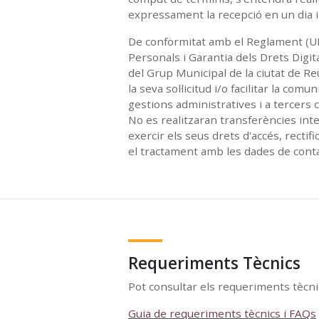
expressament la recepció en un dia i
De conformitat amb el Reglament (UE)
Personals i Garantia dels Drets Digi
del Grup Municipal de la ciutat de Reus
la seva sol·licitud i/o facilitar la c
gestions administratives i a tercers c
No es realitzaran transferències int
exercir els seus drets d'accés, rectif
el tractament amb les dades de contac
Requeriments Tècnics
Pot consultar els requeriments tècn
Guia de requeriments tècnics i FAQs