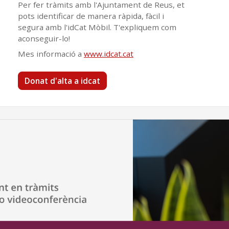
Per fer tràmits amb l'Ajuntament de Reus, et
pots identificar de manera ràpida, fàcil i
segura amb l'idCat Mòbil. T'expliquem com
aconseguir-lo!
Mes informació a
www.idcat.cat
Donat d'alta a idcat