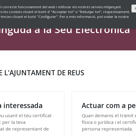
 el correcte funcionament del web i millorar els nostres serveis mitjançant
es les cookies clicant el botó d' "Acceptar tot" o "Rebutjar tot", respectivament,
ències clicant el botó "Configurar". Per a més informació, pot visitar la nostra
nguda a la Seu Electrònica
E L'AJUNTAMENT DE REUS
 interessada
Actuar com a pe
 usant el teu certificat
Quan demanis el tràmit 
t per la teva
física o jurídica i el cert
cat de representant de
persona representada.