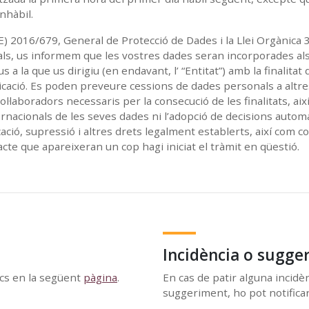
nhàbil.
 2016/679, General de Protecció de Dades i la Llei Orgànica 
tals, us informem que les vostres dades seran incorporades als
 a la que us dirigiu (en endavant, l’ “Entitat”) amb la finalitat
omunicació. Es poden preveure cessions de dades personals a altr
ol·laboradors necessaris per la consecució de les finalitats, aix
ernacionals de les seves dades ni l’adopció de decisions auto
icació, supressió i altres drets legalment establerts, així com 
te que apareixeran un cop hagi iniciat el tràmit en qüestió.
Incidència o sugge
ics en la següent
pàgina
.
En cas de patir alguna incidèn
suggeriment, ho pot notifica