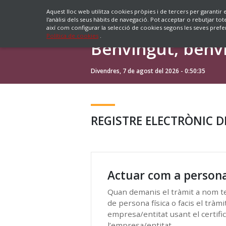
Aquest lloc web utilitza cookies pròpies i de tercers per garantir
l'anàlisi dels seus hàbits de navegació. Pot acceptar o rebutjar tot
així com configurar la selecció de cookies segons les seves prefer
Política de cookies
.
Benvingut, benvi
Divendres, 7 de agost del 2026 - 0:50:35
REGISTRE ELECTRÒNIC D
Actuar com a persona
Quan demanis el tràmit a nom teu
de persona física o facis el tràmi
empresa/entitat usant el certifi
l’empresa/entitat.